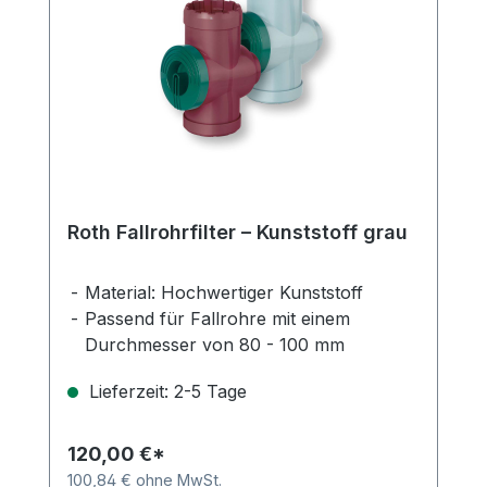
Roth Fallrohrfilter – Kunststoff grau
Material: Hochwertiger Kunststoff
Passend für Fallrohre mit einem
Durchmesser von 80 - 100 mm
Anschlussstutzen mit einem
Lieferzeit: 2-5 Tage
Durchmesser von 50 mm
Maschenweite: 0.55 mm
120,00 €*
100,84 € ohne MwSt.