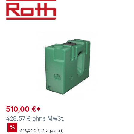
Bildergalerie überspringen
510,00 €*
428,57 € ohne MwSt.
%
563,00 €
(9.41% gespart)