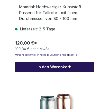
Material: Hochwertiger Kunststoff
Passend für Fallrohre mit einem
Durchmesser von 80 - 100 mm
Anschlussstutzen mit einem
Lieferzeit: 2-5 Tage
Durchmesser von 50 mm
Maschenweite: 0.55 mm
120,00 €*
100,84 € ohne MwSt.
Versandkostenfrei innerhalb Deutschlands ab 20,-€
In den Warenkorb