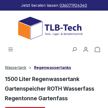
Jetzt beraten lassen
036071924340
Zum Hauptinhalt springen
Ware
Wassertank
Regenwassertanks
1500 Liter Regenwassertank
Gartenspeicher ROTH Wasserfass
Regentonne Gartenfass