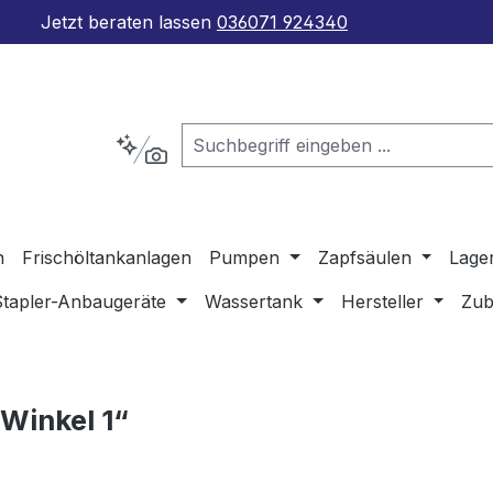
Jetzt beraten lassen
036071 924340
n
Frischöltankanlagen
Pumpen
Zapfsäulen
Lage
Stapler-Anbaugeräte
Wassertank
Hersteller
Zub
Winkel 1“