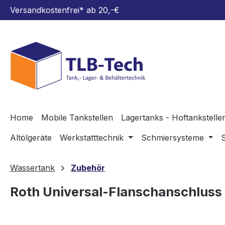
Versandkostenfrei* ab 20,-€
m Hauptinhalt springen
Zur Suche springen
Zur Hauptnavigation springen
Home
Mobile Tankstellen
Lagertanks - Hoftankstelle
Altölgeräte
Werkstatttechnik
Schmiersysteme
Wassertank
Zubehör
Roth Universal-Flanschanschluss 