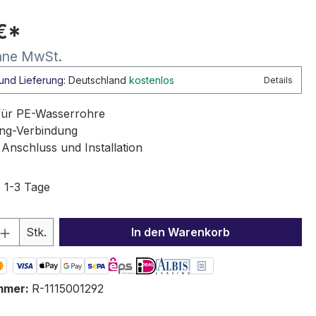
€*
hne MwSt.
und Lieferung:
Deutschland
kostenlos
Details
für PE-Wasserrohre
ing-Verbindung
 Anschluss und Installation
: 1-3 Tage
 Anzahl: Gib den gewünschten Wert ein 
Stk.
In den Warenkorb
mmer:
R-1115001292