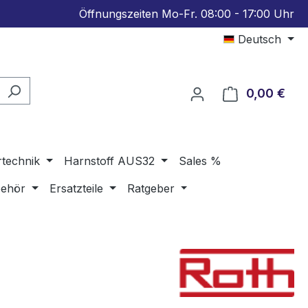
Öffnungszeiten Mo-Fr. 08:00 - 17:00 Uhr
Deutsch
0,00 €
Ware
rtechnik
Harnstoff AUS32
Sales %
ehör
Ersatzteile
Ratgeber