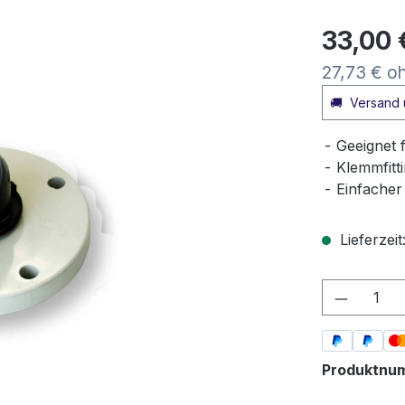
33,00 
27,73 € o
🚚
Versand 
Geeignet 
Klemmfitt
Einfacher
Lieferzeit
Produkt
Produktnu